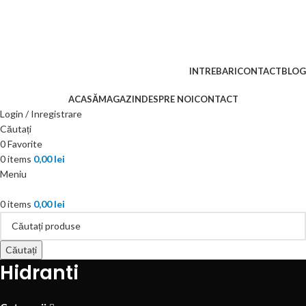
+40 737 900 922
Livrarea este gratuita pentru comenzile cu valoare mai mare de 490
lei!
Retur - 14 zile!
INTREBARI
CONTACT
BLOG
ACASĂ
MAGAZIN
DESPRE NOI
CONTACT
Login / Inregistrare
Căutați
0
Favorite
0
items
0,00
lei
Meniu
0
items
0,00
lei
Căutați
Hidranti