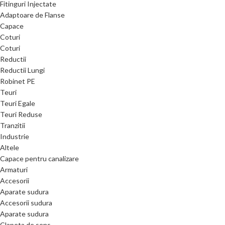
Fitinguri Injectate
Adaptoare de Flanse
Capace
Coturi
Coturi
Reductii
Reductii Lungi
Robinet PE
Teuri
Teuri Egale
Teuri Reduse
Tranzitii
Industrie
Altele
Capace pentru canalizare
Armaturi
Accesorii
Aparate sudura
Accesorii sudura
Aparate sudura
Clapeta de sens