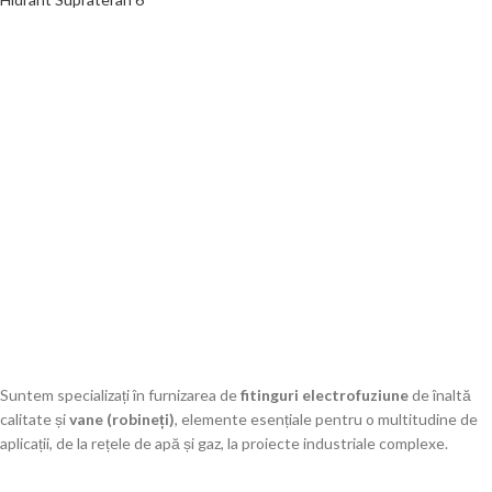
Tangit
Sonnenkraft
SimpleFit
RapidFit
Rain
Proaquapure
Leo
Jason
Fara Brand
EFAST
Denken
Chemitec
AquaFix
Suntem specializați în furnizarea de
fitinguri electrofuziune
de înaltă
calitate și
vane (robineți)
, elemente esențiale pentru o multitudine de
aplicații, de la rețele de apă și gaz, la proiecte industriale complexe.