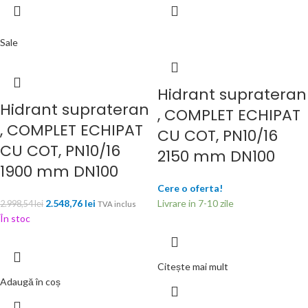
Sale
Hidrant suprateran
Hidrant suprateran
, COMPLET ECHIPAT
, COMPLET ECHIPAT
CU COT, PN10/16
CU COT, PN10/16
2150 mm DN100
1900 mm DN100
Cere o oferta!
2.548,76
lei
Livrare in 7-10 zile
2.998,54
lei
TVA inclus
În stoc
Citește mai mult
Adaugă în coș