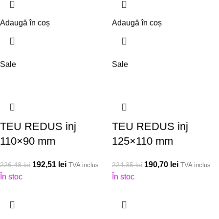
Adaugă în coș
Adaugă în coș
Sale
Sale
TEU REDUS inj
TEU REDUS inj
110×90 mm
125×110 mm
192,51
lei
190,70
lei
226,48
lei
224,35
lei
TVA inclus
TVA inclus
În stoc
În stoc