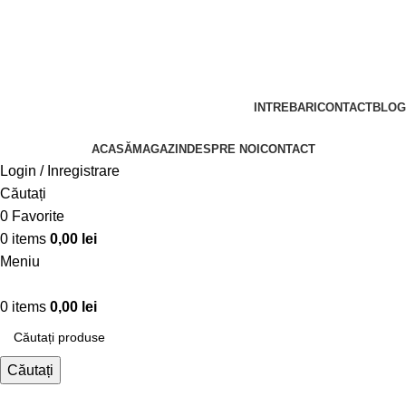
+40 737 900 922
Livrarea este gratuita pentru comenzile cu valoare mai
mare de 490 lei!
Retur - 14 zile!
INTREBARI
CONTACT
BLOG
ACASĂ
MAGAZIN
DESPRE NOI
CONTACT
Login / Inregistrare
Căutați
0
Favorite
0
items
0,00
lei
Meniu
0
items
0,00
lei
Căutați
Teuri Reduse