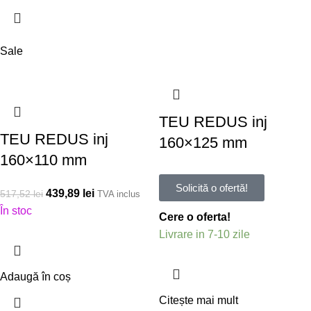
Sale
TEU REDUS inj
TEU REDUS inj
160×125 mm
160×110 mm
Solicită o ofertă!
439,89
lei
517,52
lei
TVA inclus
În stoc
Cere o oferta!
Livrare in 7-10 zile
Adaugă în coș
Citește mai mult