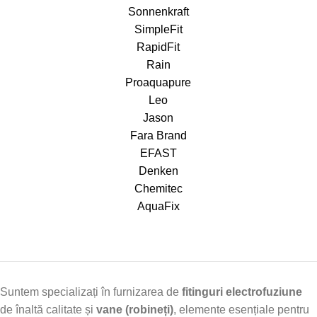
Sonnenkraft
SimpleFit
RapidFit
Rain
Proaquapure
Leo
Jason
Fara Brand
EFAST
Denken
Chemitec
AquaFix
Suntem specializați în furnizarea de
fitinguri electrofuziune
de înaltă calitate și
vane (robineți)
, elemente esențiale pentru