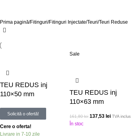
Categorii
Prima pagină
Fitinguri
Fitinguri Injectate
Teuri
Teuri Reduse
Sale
TEU REDUS inj
TEU REDUS inj
110×50 mm
110×63 mm
Solicită o ofertă!
137,53
lei
161,80
lei
TVA inclus
În stoc
Cere o oferta!
Livrare in 7-10 zile