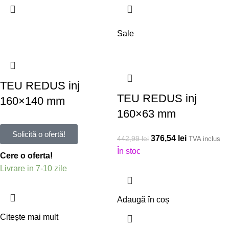
Sale
TEU REDUS inj
TEU REDUS inj
160×140 mm
160×63 mm
Solicită o ofertă!
376,54
lei
442,99
lei
TVA inclus
În stoc
Cere o oferta!
Livrare in 7-10 zile
Adaugă în coș
Citește mai mult