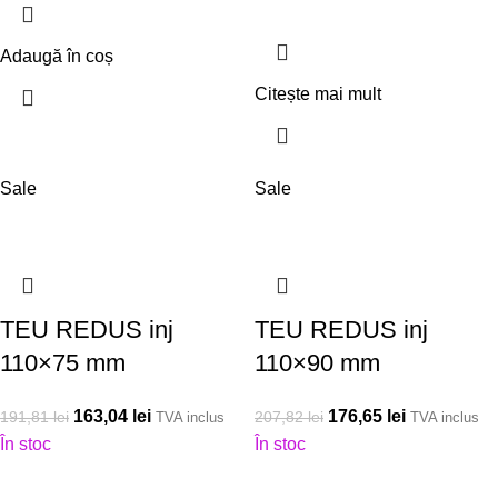
Adaugă în coș
Citește mai mult
Sale
Sale
TEU REDUS inj
TEU REDUS inj
110×75 mm
110×90 mm
163,04
lei
176,65
lei
191,81
lei
207,82
lei
TVA inclus
TVA inclus
În stoc
În stoc