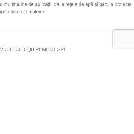
o multitudine de aplicații, de la rețele de apă și gaz, la proiecte
industriale complexe.
VIC TECH EQUIPEMENT SRL
Str. PRINCIPALA, Nr. 143A, 427016, SAT
BUDUS, Judet Bistrita Nasaud
Nr. Reg
: J2011000616067
CUI
: RO29217190
Telefon
:
+40 737 900 922
Email
:
contact@fitinguri.com
Politica Noastră