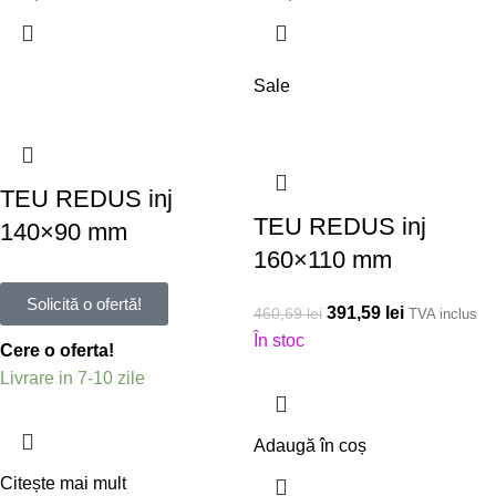
Sale
TEU REDUS inj
TEU REDUS inj
140×90 mm
160×110 mm
Solicită o ofertă!
391,59
lei
460,69
lei
TVA inclus
În stoc
Cere o oferta!
Livrare in 7-10 zile
Adaugă în coș
Citește mai mult